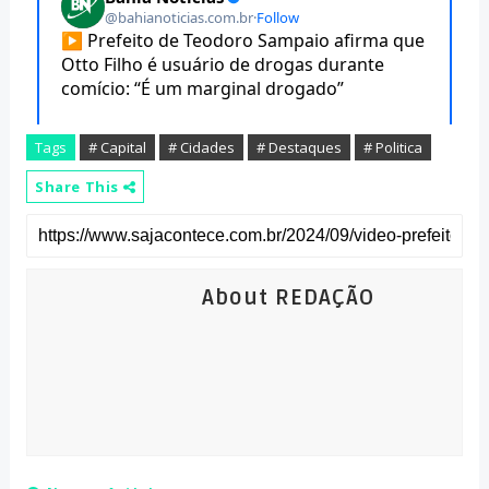
Tags
# Capital
# Cidades
# Destaques
# Politica
Share This
About REDAÇÃO