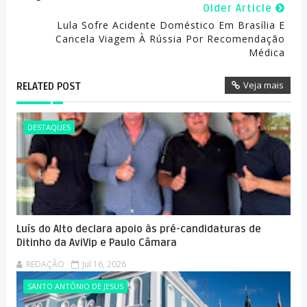
Older Article
Lula Sofre Acidente Doméstico Em Brasília E
Cancela Viagem À Rússia Por Recomendação
Médica
Veja mais
RELATED POST
DESTAQUES
Luís do Alto declara apoio às pré-candidaturas de
Ditinho da AviVip e Paulo Câmara
REDAÇÃO
Jul 16, 2026
SANTO ANTÔNIO DE JESUS