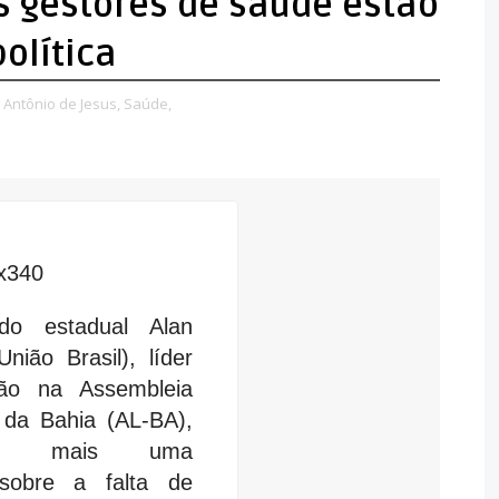
s gestores de saúde estão
olítica
 Antônio de Jesus,
Saúde,
do estadual Alan
nião Brasil), líder
ão na Assembleia
a da Bahia (AL-BA),
ntou mais uma
sobre a falta de