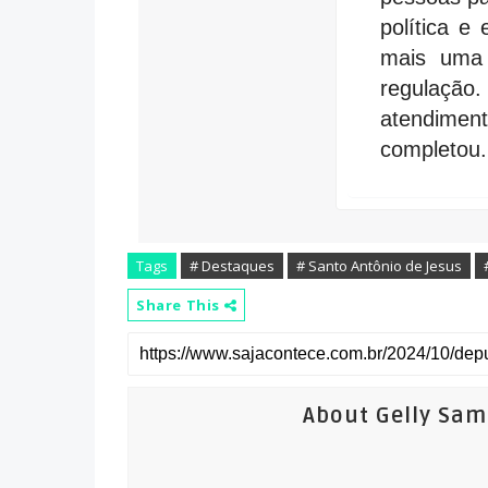
política e 
mais uma 
regulaç
atendime
completou.
Tags
# Destaques
# Santo Antônio de Jesus
Share This
About Gelly Sa