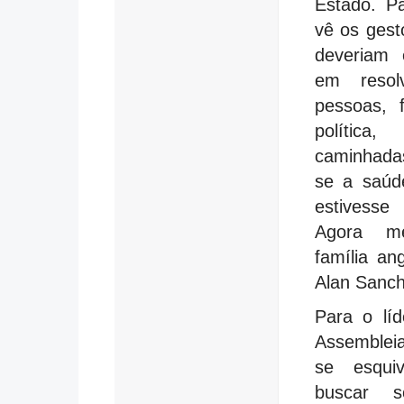
Estado. Pa
vê os gest
deveriam 
em resol
pessoas, 
política
caminhada
se a saúd
estivesse
Agora 
família an
Alan Sanch
Para o lí
Assembleia
se esqui
buscar s