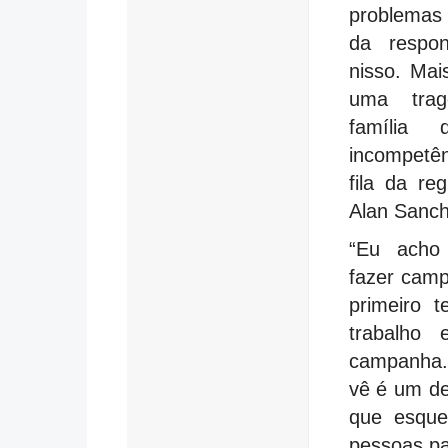
problemas 
da respon
nisso. Mai
uma trag
família 
incompetê
fila da re
Alan Sanch
“Eu acho
fazer camp
primeiro 
trabalho 
campanha.
vê é um de
que esque
pessoas p