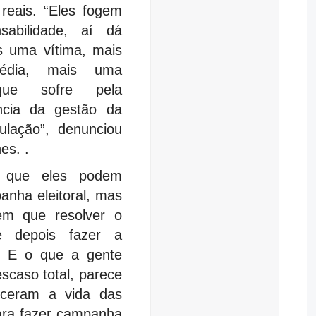
reais. “Eles fogem
sabilidade, aí dá
s uma vítima, mais
édia, mais uma
que sofre pela
ncia da gestão da
gulação”, denunciou
es. .
 que eles podem
anha eleitoral, mas
tem que resolver o
e depois fazer a
 E o que a gente
scaso total, parece
ceram a vida das
ara fazer campanha