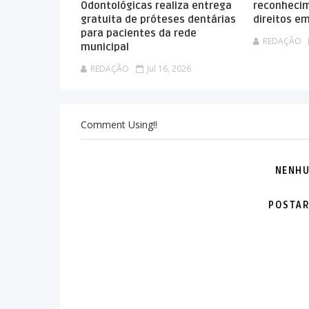
Odontológicas realiza entrega
reconhecim
gratuita de próteses dentárias
direitos e
para pacientes da rede
REDAÇÃO
municipal
REDAÇÃO
Jul 16, 2026
Comment Using!!
NENHU
POSTAR