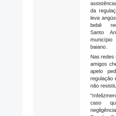
assistênci
da regula
leva angús
bebê re
Santo An
municípi
baiano.
Nas redes s
amigos ch
apelo ped
regulação 
não resisti
“Infelizme
caso qu
negligênc