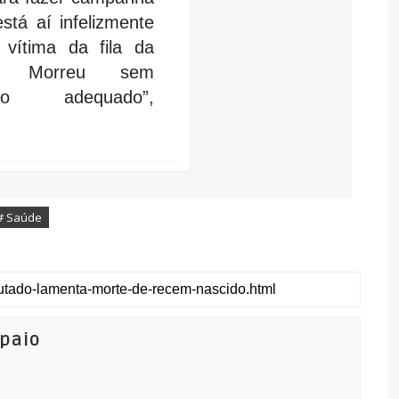
está aí infelizmente
vítima da fila da
ão. Morreu sem
nto adequado”,
# Saúde
mpaio