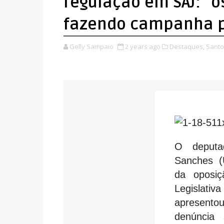
regulação em SAJ: “o
fazendo campanha p
Gelly Sampaio
2 years ago
Destaques,
Santo
O deputa
Sanches (U
da oposiç
Legislativ
aprese
denúncia 