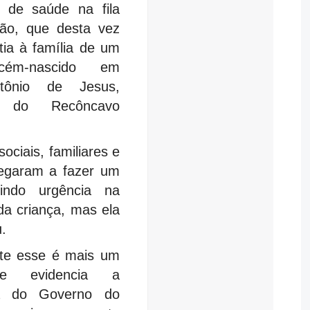
a de saúde na fila
ção, que desta vez
tia à família de um
cém-nascido em
tônio de Jesus,
o do Recôncavo
ociais, familiares e
egaram a fazer um
indo urgência na
da criança, mas ela
u.
nte esse é mais um
e evidencia a
ia do Governo do