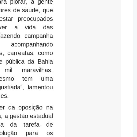
ra piorar, a gente
ores de saúde, que
estar preocupados
ver a vida das
fazendo campanha
, acompanhando
s, carreatas, como
e pública da Bahia
 mil maravilhas.
mesmo tem uma
gustiada”, lamentou
es.
der da oposição na
, a gestão estadual
va da tarefa de
olução para os