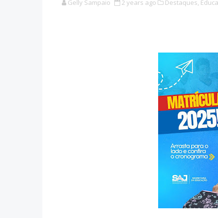
Gelly Sampaio
2 years ago
Destaques,
Educa