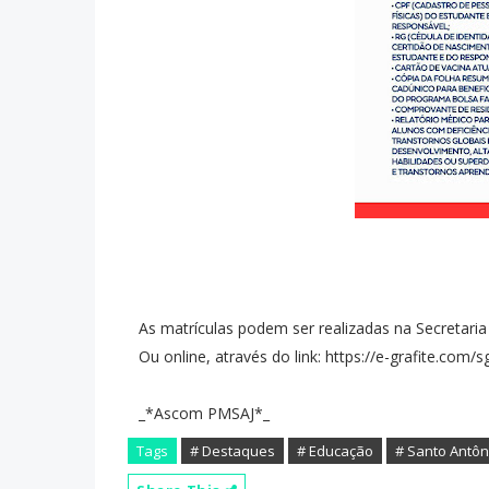
As matrículas podem ser realizadas na Secretari
Ou online, através do link: https://e-grafite.com
_*Ascom PMSAJ*_
Tags
# Destaques
# Educação
# Santo Antôn