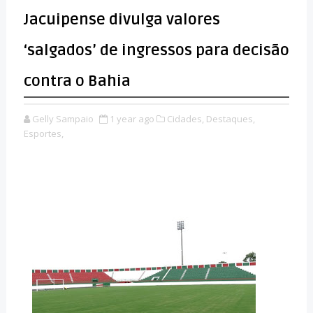
Jacuipense divulga valores
‘salgados’ de ingressos para decisão
contra o Bahia
Gelly Sampaio
1 year ago
Cidades,
Destaques,
Esportes,