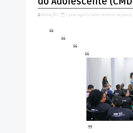
do Adolescente (CMD
REDAÇÃO
1 year ago
Santo Antônio de Jesus,