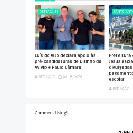
DESTAQUES
SANTO ANTÔ
Luís do Alto declara apoio às
Prefeitura
pré-candidaturas de Ditinho da
Jesus escla
AviVip e Paulo Câmara
divulgadas
pagamento
REDAÇÃO
Jul 16, 2026
escolar
REDAÇÃO
Comment Using!!
NENHU