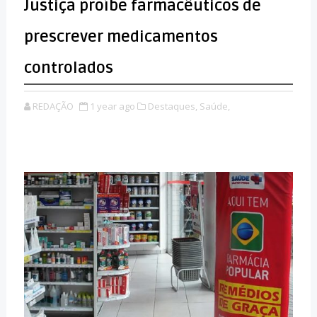
Justiça proíbe farmacêuticos de
prescrever medicamentos
controlados
REDAÇÃO
1 year ago
Destaques,
Saúde,