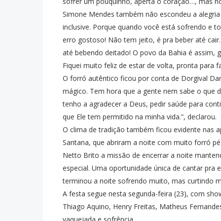
sofrer um pouquinho, aperta o coração…, mas no f
Simone Mendes também não escondeu a alegria de 
inclusive. Porque quando você está sofrendo e t
erro gostoso! Não tem jeito, é pra beber até cair.
até bebendo deitado! O povo da Bahia é assim, 
Fiquei muito feliz de estar de volta, pronta para f
O forró autêntico ficou por conta de Dorgival Da
mágico. Tem hora que a gente nem sabe o que diz
tenho a agradecer a Deus, pedir saúde para cont
que Ele tem permitido na minha vida.”, declarou.
O clima de tradição também ficou evidente nas a
Santana, que abriram a noite com muito forró pé 
Netto Brito a missão de encerrar a noite mante
especial. Uma oportunidade única de cantar pra es
terminou a noite sofrendo muito, mas curtindo 
A festa segue nesta segunda-feira (23), com s
Thiago Aquino, Henry Freitas, Matheus Fernandes
vaquejada e sofrência.