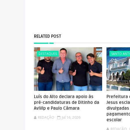
RELATED POST
DESTAQUES
SANTO ANTÔ
Luís do Alto declara apoio às
Prefeitura
pré-candidaturas de Ditinho da
Jesus escla
AviVip e Paulo Câmara
divulgadas
pagamento
REDAÇÃO
Jul 16, 2026
escolar
REDAÇÃO