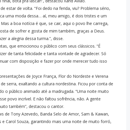
inal, bota pra lascar!”, destacou Xand Avião.
estar de volta. “Foi dedo na ferida, viu? Problema sério,
oca uma moda dessa… aí, meu amigo, é dois tristes e um
 Mas a boa notícia é que, se cair, aqui o povo lhe carrega,
gosta de sofrer e gosta de mim também, graças a Deus.
azer a alegria dessa turma.”, disse.
ntas, que emocionou o público com seus clássicos. “É
er de tanta felicidade e tanta vontade de agradecer. Só
inuar com disposição e fazer por onde merecer tudo isso
presentações de Joyce França, Flor do Nordeste e Verena
de serra, exaltando a cultura nordestina. Ficou por conta de
ndo o público animado até a madrugada. “Uma noite muito
se povo incrível. E não faltou sofrência, não. A gente
muito também”, destacou o cantor.
hows de Tony Azevedo, Banda Selo de Amor, Sam & Kawan,
 e Carol Souza, garantindo mais uma noite de muito forró,