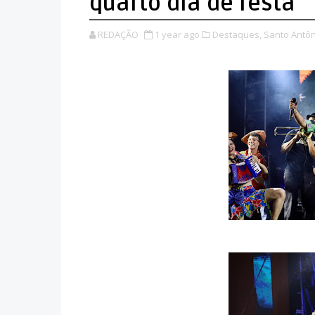
quarto dia de festa
REDAÇÃO
1 year ago
Destaques,
Santo Antôn