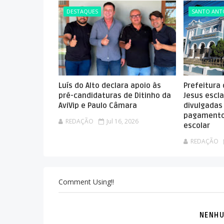
DESTAQUES
SANTO ANTÔ
Luís do Alto declara apoio às
Prefeitura
pré-candidaturas de Ditinho da
Jesus escla
AviVip e Paulo Câmara
divulgadas
pagamento
REDAÇÃO
Jul 16, 2026
escolar
REDAÇÃO
Comment Using!!
NENHU