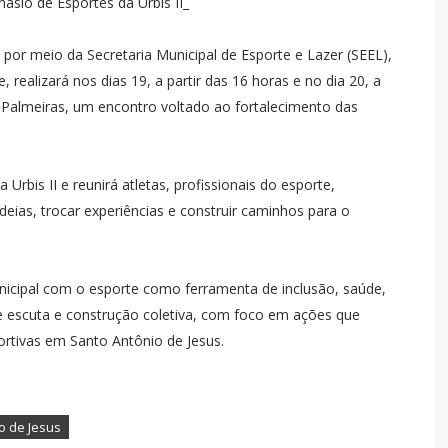
ásio de Esportes da Urbis II_
 por meio da Secretaria Municipal de Esporte e Lazer (SEEL),
realizará nos dias 19, a partir das 16 horas e no dia 20, a
s Palmeiras, um encontro voltado ao fortalecimento das
Urbis II e reunirá atletas, profissionais do esporte,
eias, trocar experiências e construir caminhos para o
nicipal com o esporte como ferramenta de inclusão, saúde,
e escuta e construção coletiva, com foco em ações que
ortivas em Santo Antônio de Jesus.
o de Jesus