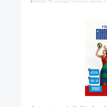
REDAÇÃO
1 year ago
Destaques,
Esportes,
Sa