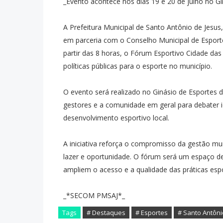
_Evento acontece nos dias 19 e 20 de julho no Gin
A Prefeitura Municipal de Santo Antônio de Jesus,
em parceria com o Conselho Municipal de Esporte, 
partir das 8 horas, o Fórum Esportivo Cidade da
políticas públicas para o esporte no município.
O evento será realizado no Ginásio de Esportes da 
gestores e a comunidade em geral para debater id
desenvolvimento esportivo local.
A iniciativa reforça o compromisso da gestão mu
lazer e oportunidade. O fórum será um espaço d
ampliem o acesso e a qualidade das práticas esp
_*SECOM PMSAJ*_
Tags
# Destaques
# Esportes
# Santo Antôni