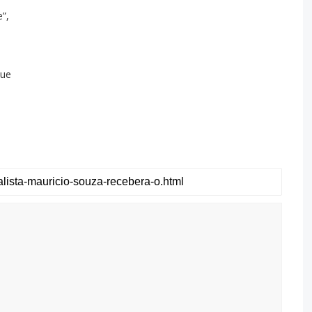
”,
que