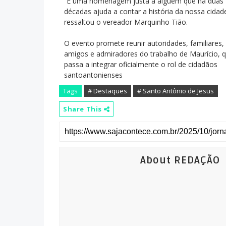
“É uma homenagem justa a alguém que há duas
décadas ajuda a contar a história da nossa cidade
ressaltou o vereador Marquinho Tião.
O evento promete reunir autoridades, familiares,
amigos e admiradores do trabalho de Maurício, 
passa a integrar oficialmente o rol de cidadãos
santoantonienses
Tags
# Destaques
# Santo Antônio de Jesus
Share This
About REDAÇÃO