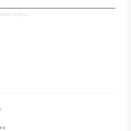
ntônio de Jesus,
e
a o