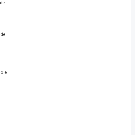
 de
ade
ão e