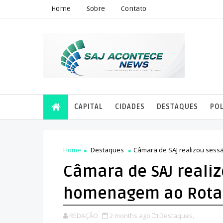
Home
Sobre
Contato
CAPITAL
CIDADES
DESTAQUES
POL
Home
Destaques
Câmara de SAJ realizou ses
Câmara de SAJ reali
homenagem ao Rotar
REDAÇÃO
2 months ago
Destaques,