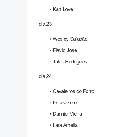
Kart Love
dia 23:
Wesley Safadão
Flávio José
Jaldo Rodrigues
dia 24:
Cavaleiros do Forró
Estakazero
Danniel Vieira
Lara Amélia