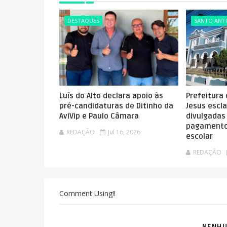
DESTAQUES
SANTO ANTÔ
Luís do Alto declara apoio às
Prefeitura
pré-candidaturas de Ditinho da
Jesus escla
AviVip e Paulo Câmara
divulgadas
pagamento
REDAÇÃO
Jul 16, 2026
escolar
REDAÇÃO
Comment Using!!