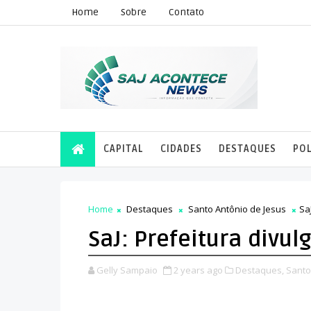
Home
Sobre
Contato
CAPITAL
CIDADES
DESTAQUES
POL
Home
Destaques
Santo Antônio de Jesus
Sa
SaJ: Prefeitura divu
Gelly Sampaio
2 years ago
Destaques,
Santo