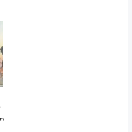
o
um
.