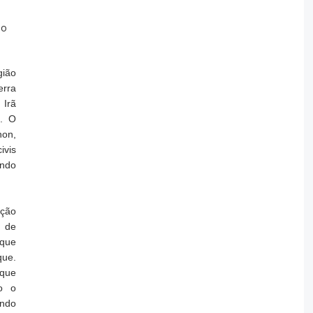
do
gião
erra
 Irã
s. O
on,
ivis
undo
ação
s de
 que
que.
aque
do o
ando