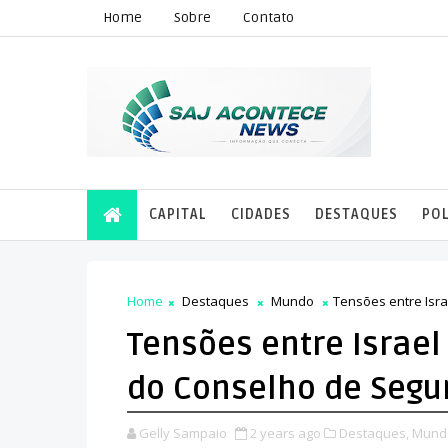
Home
Sobre
Contato
CAPITAL
CIDADES
DESTAQUES
POL
Home
Destaques
Mundo
Tensões entre Isr
Tensões entre Israe
do Conselho de Seg
Gelly Sampaio
2 years ago
Destaques,
Mund