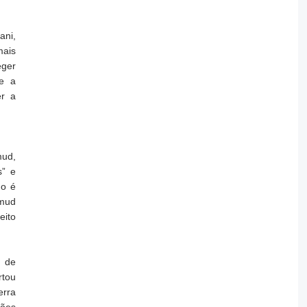
ani,
mais
eger
ue a
er a
ud,
s” e
no é
hmud
eito
o de
rtou
erra