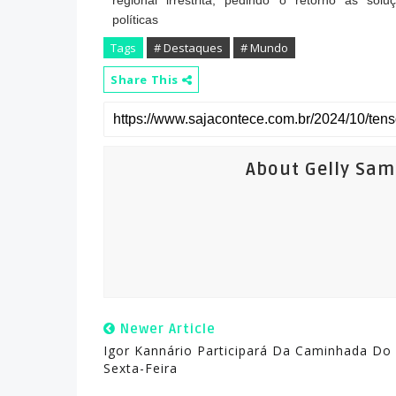
regional irrestrita, pedindo o retorno às solu
políticas
Tags
# Destaques
# Mundo
Share This
About Gelly Sa
Newer Article
Igor Kannário Participará Da Caminhada Do 
Sexta-Feira