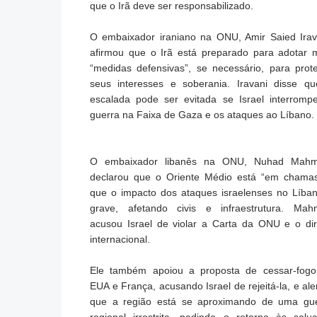
que o Irã deve ser responsabilizado.
O embaixador iraniano na ONU, Amir Saied Irav
afirmou que o Irã está preparado para adotar 
“medidas defensivas”, se necessário, para prot
seus interesses e soberania. Iravani disse q
escalada pode ser evitada se Israel interromp
guerra na Faixa de Gaza e os ataques ao Líbano.
O embaixador libanês na ONU, Nuhad Mahm
declarou que o Oriente Médio está “em chama
que o impacto dos ataques israelenses no Líba
grave, afetando civis e infraestrutura. Ma
acusou Israel de violar a Carta da ONU e o dir
internacional.
Ele também apoiou a proposta de cessar-fog
EUA e França, acusando Israel de rejeitá-la, e ale
que a região está se aproximando de uma gu