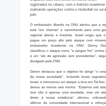
registrados no Líbano, com o Exército israelense
realizando operações contra o Hezbollah no sul 
país.
O embaixador libanês na ONU alertou que a re
está “em chamas” e caminhando para uma gu
regional aberta e irrestrita. Israel exigiu que o
pague um preço alto pelo ataque com míssei
embaixador israelense na ONU, Danny Dan
classificou o ataque como “a sangue frio” contra c
e um “ato de agressão sem precedentes”, seg
divulgado pela CNN.
Danon destacou que o objetivo foi atingir “o cor
da nossa sociedade”, incluindo locais sagrado
Israel, e mencionou um ataque a tiros em Tel Aviv
deixou ao menos seis mortos. “Estamos sob ata
Isso não é apenas uma escalada, mas um at
direto à nossa existência”, afirmou, critican
silêncio da comunidade internacional e reforç