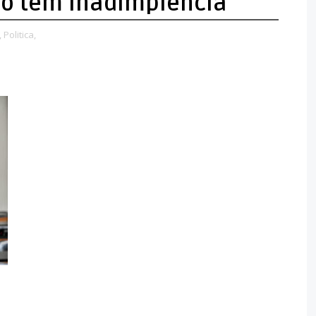
ão tem inadimplência
,
Politica,