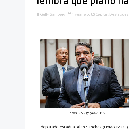
lembra que plano n
Gelly Sampaio
1 year ago
Capital,
Destaques
Fotos: Divulgação/ALBA
O deputado estadual Alan Sanches (União Brasil),