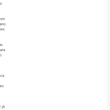
no
com
 ano
ões
as
para
o.
oca
ões
 já