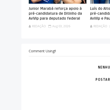
Junior Marabá reforça apoio à
Luís do Alt
pré-candidatura de Ditinho da
pré-candid
AviVip para deputado federal
AviVip e P
REDAÇÃO
Aug 03, 2026
REDAÇÃO
Comment Using!!
NENHU
POSTAR