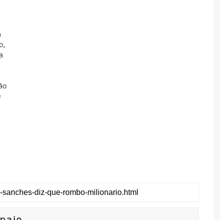
a
o,
a
não
é