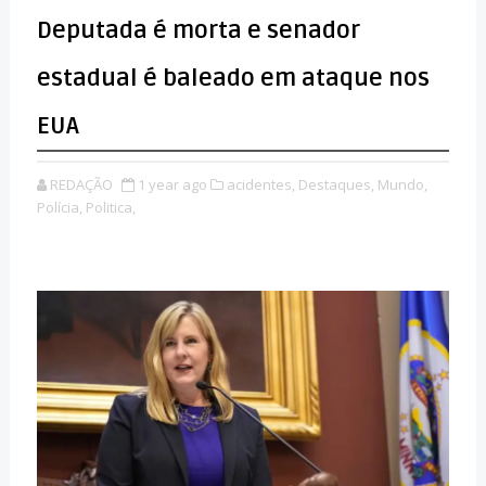
Deputada é morta e senador
estadual é baleado em ataque nos
EUA
REDAÇÃO
1 year ago
acidentes,
Destaques,
Mundo,
Polícia,
Politica,