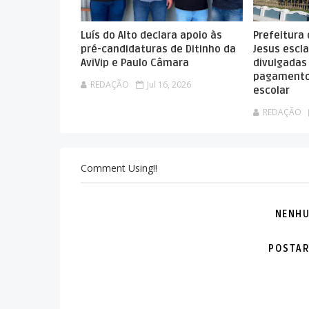
Luís do Alto declara apoio às
Prefeitura
pré-candidaturas de Ditinho da
Jesus escla
AviVip e Paulo Câmara
divulgadas
pagamento
REDAÇÃO
Jul 16, 2026
escolar
REDAÇÃO
Comment Using!!
NENHU
POSTAR