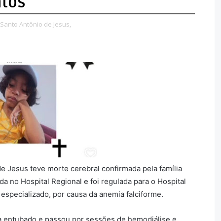
ntos
Santo Antônio de Jesus,
e Jesus teve morte cerebral confirmada pela família
ada no Hospital Regional e foi regulada para o Hospital
especializado, por causa da anemia falciforme.
a entubado e passou por sessões de hemodiálise e