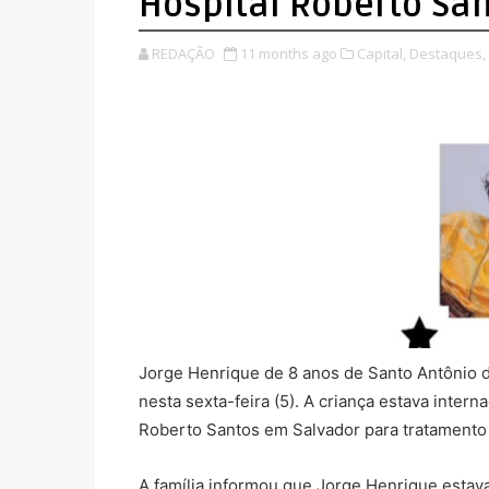
Hospital Roberto Sa
REDAÇÃO
11 months ago
Capital,
Destaques,
Jorge Henrique de 8 anos de Santo Antônio d
nesta sexta-feira (5). A criança estava intern
Roberto Santos em Salvador para tratamento 
A família informou que Jorge Henrique estav